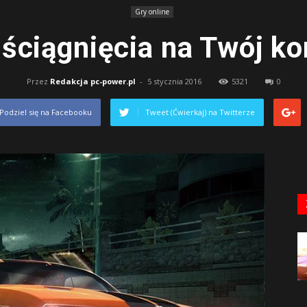
Gry online
 ściągnięcia na Twój k
Przez
Redakcja pc-power.pl
-
5 stycznia 2016
5321
0
Podziel się na Facebooku
Tweet (Ćwierkaj) na Twitterze