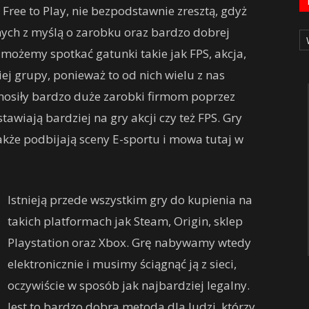
i Free to Play, nie bezpodstawnie zresztą, gdyż
Ka
onych z myślą o zarobku oraz bardzo dobrej
 możemy spotkać gatunki takie jak FPS, akcja,
iej grupy, ponieważ to od nich wielu z nas
zynosiły bardzo duże zarobki firmom poprzez
tawiają bardziej na gry akcji czy też FPS. Gry
akże podbijają sceny E-sportu i mowa tutaj w
Istnieją przede wszystkim gry do kupienia na
takich platformach jak Steam, Origin, sklep
Playstation oraz Xbox. Grę nabywamy wtedy
elektronicznie i musimy ściągnąć ją z sieci,
oczywiście w sposób jak najbardziej legalny.
Jest to bardzo dobra metoda dla ludzi, którzy