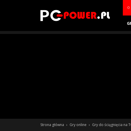
PC-
O 
power.pl
G
Strona główna
Gry online
Gry do ściągnięcia na 