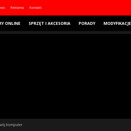
nas
Reklama
Kontakt
RY ONLINE
SPRZĘT I AKCESORIA
PORADY
MODYFIKACJE
Twój komputer