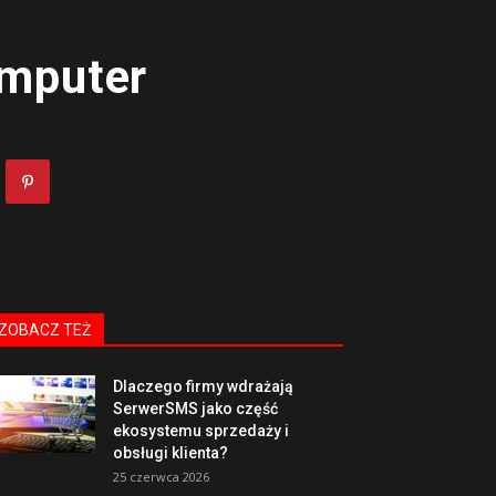
omputer
ZOBACZ TEŻ
Dlaczego firmy wdrażają
SerwerSMS jako część
ekosystemu sprzedaży i
obsługi klienta?
25 czerwca 2026