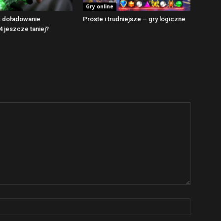
Gry online
ć doładowanie
Proste i trudniejsze – gry logiczne
4 jeszcze taniej?