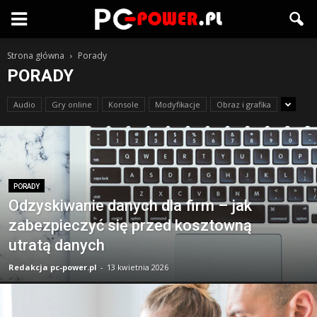
Strona główna
Porady
PORADY
Audio
Gry online
Konsole
Modyfikacje
Obraz i grafika
PORADY
Odzyskiwanie danych dla firm – jak
zabezpieczyć się przed kosztowną
utratą danych
Redakcja pc-power.pl
-
13 kwietnia 2026