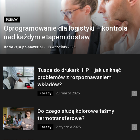
PORADY
Oprogramowanie dla logistyki – kontrola
nad każdym etapem dostaw
Redakcja pc-power.pl
-
13 września 2025
Tusze do drukarki HP – jak uniknąć
problemów z rozpoznawaniem
wkładów?
20 marca 2025
Porady
0
Do czego służą kolorowe taśmy
termotransferowe?
2 stycznia 2025
Porady
0