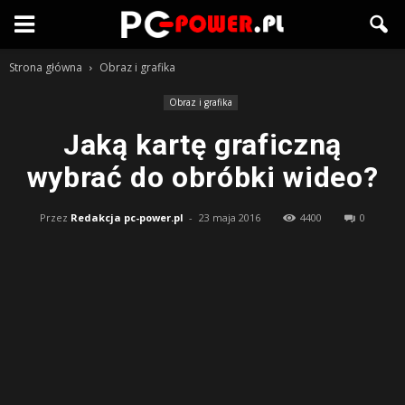
Strona główna
Obraz i grafika
Obraz i grafika
Jaką kartę graficzną
wybrać do obróbki wideo?
Przez
Redakcja pc-power.pl
-
23 maja 2016
4400
0