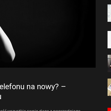
telefonu na nowy? –
u
nieść wszystkie swoje dane z poprzedniego