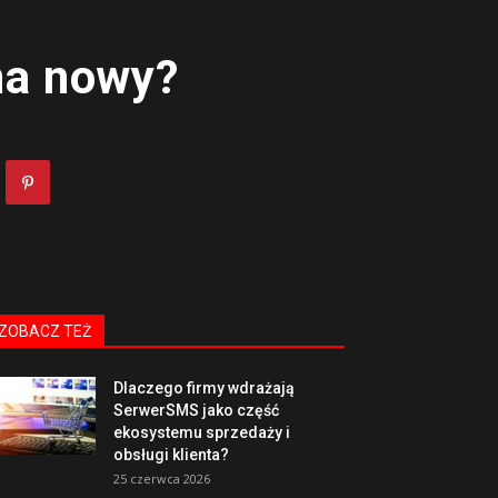
na nowy?
ZOBACZ TEŻ
Dlaczego firmy wdrażają
SerwerSMS jako część
ekosystemu sprzedaży i
obsługi klienta?
25 czerwca 2026