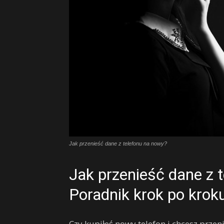
Jak przenieść dane z telefonu na nowy?
Jak przenieść dane z 
Poradnik krok po krok
Czy kupiłeś nowy telefon i chcesz prze