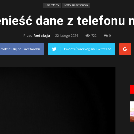
Smartfony
Testy smartfonów
enieść dane z telefonu 
Przez
Redakcja
-
22 lutego 2024
722
0
Podziel się na Facebooku
Tweet (Ćwierkaj) na Twitterze