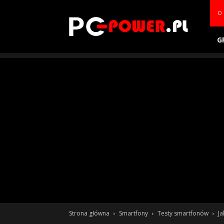
PC-
O 
power.pl
G
Strona główna
Smartfony
Testy smartfonów
Ja