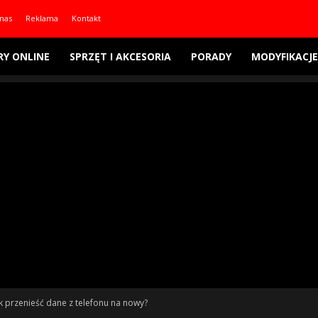
nas
Reklama
Kontakt
RY ONLINE
SPRZĘT I AKCESORIA
PORADY
MODYFIKACJE
k przenieść dane z telefonu na nowy?