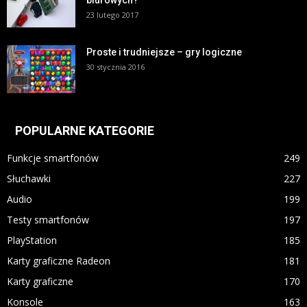
biurowych?
23 lutego 2017
Proste i trudniejsze – gry logiczne
30 stycznia 2016
POPULARNE KATEGORIE
Funkcje smartfonów
249
Słuchawki
227
Audio
199
Testy smartfonów
197
PlayStation
185
Karty graficzne Radeon
181
Karty graficzne
170
Konsole
163