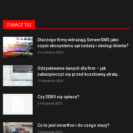
ZOBACZ TEŻ
Dlaczego firmy wdrażają SerwerSMS jako
część ekosystemu sprzedaży i obsługi klienta?
25 czerwca 2026
Odzyskiwanie danych dla firm – jak
zabezpieczyć się przed kosztowną utratą...
13 kwietnia 2026
Czy DDR5 się opłaca?
3 listopada 2025
Co to jest smartfon i do czego służy?
3 listopada 2025