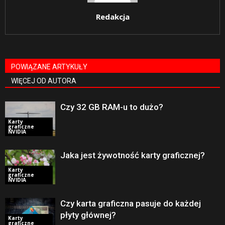
Redakcja
POWIĄZANE ARTYKUŁY
WIĘCEJ OD AUTORA
Czy 32 GB RAM-u to dużo?
Karty
graficzne
NVIDIA
Jaka jest żywotność karty graficznej?
Karty
graficzne
NVIDIA
Czy karta graficzna pasuje do każdej
płyty głównej?
Karty
graficzne