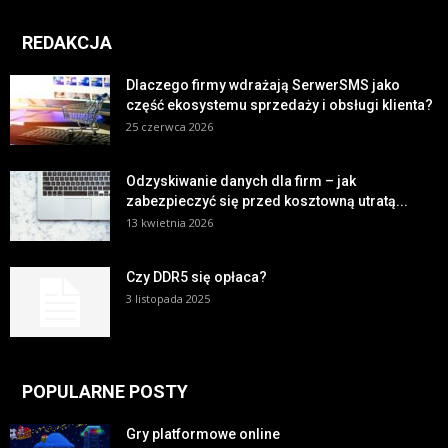
REDAKCJA
Dlaczego firmy wdrażają SerwerSMS jako
część ekosystemu sprzedaży i obsługi klienta?
25 czerwca 2026
Odzyskiwanie danych dla firm – jak
zabezpieczyć się przed kosztowną utratą...
13 kwietnia 2026
Czy DDR5 się opłaca?
3 listopada 2025
POPULARNE POSTY
Gry platformowe online