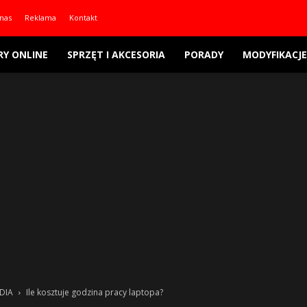
nas
Reklama
Kontakt
RY ONLINE
SPRZĘT I AKCESORIA
PORADY
MODYFIKACJE
IDIA
Ile kosztuje godzina pracy laptopa?