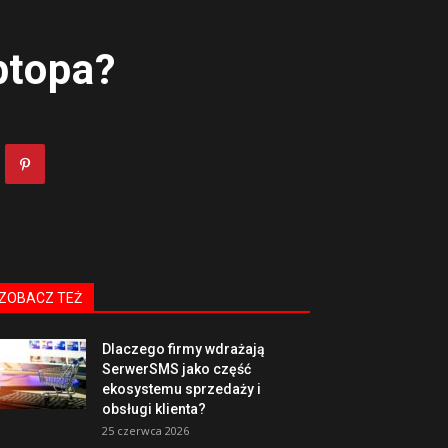
ptopa?
ZOBACZ TEŻ
Dlaczego firmy wdrażają
SerwerSMS jako część
ekosystemu sprzedaży i
obsługi klienta?
25 czerwca 2026