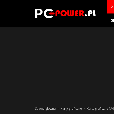
PC-
O 
power.pl
G
Strona główna
Karty graficzne
Karty graficzne NV