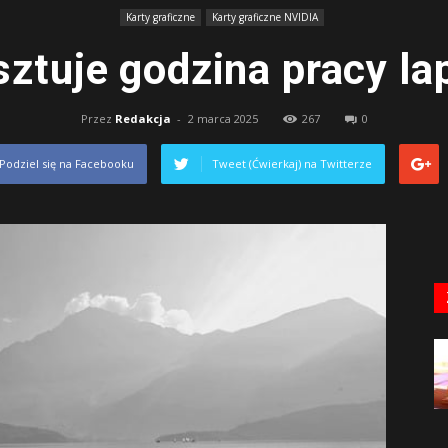
Karty graficzne
Karty graficzne NVIDIA
osztuje godzina pracy la
Przez
Redakcja
-
2 marca 2025
267
0
Podziel się na Facebooku
Tweet (Ćwierkaj) na Twitterze