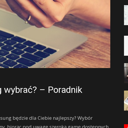
g wybrać? – Poradnik
msung będzie dla Ciebie najlepszy? Wybór
y, biorąc pod uwagę szeroką gamę dostępnych