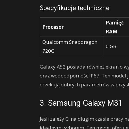
Specyfikacje techniczne:
Pamięć
Procesor
RAM
Qualcomm Snapdragon
6 GB
720G
Galaxy A52 posiada również ekran o wyso
oraz wodoodporność IP67. Ten model j
oczekują dobrych parametrów w przyst
3. Samsung Galaxy M31
Jeśli zależy Ci na długim czasie pracy
idealnym wyborem. Ten model oferuje 