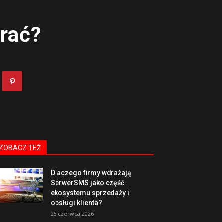
rać?
ZOBACZ TEŻ
Dlaczego firmy wdrażają
SerwerSMS jako część
ekosystemu sprzedaży i
obsługi klienta?
25 czerwca 2026