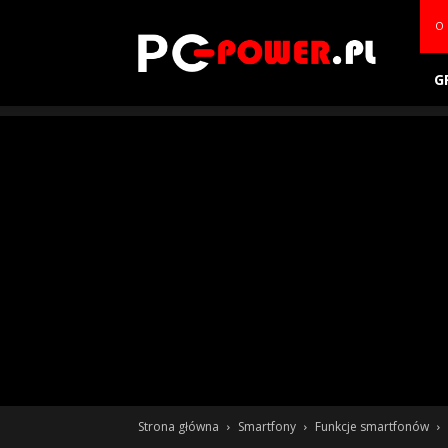
PC-
O 
power.pl
G
Strona główna
Smartfony
Funkcje smartfonów