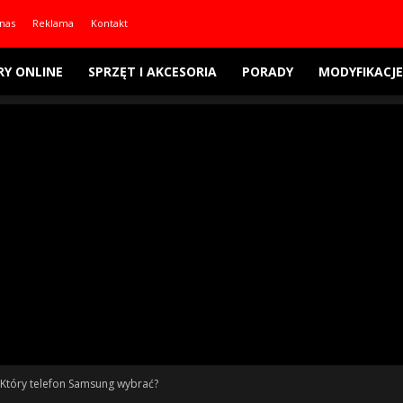
nas
Reklama
Kontakt
RY ONLINE
SPRZĘT I AKCESORIA
PORADY
MODYFIKACJE
Który telefon Samsung wybrać?