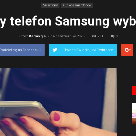
Smartfony
Funkcje smartfonów
ry telefon Samsung wyb
Przez
Redakcja
-
14 października 2025
231
0
Podziel się na Facebooku
Tweet (Ćwierkaj) na Twitterze