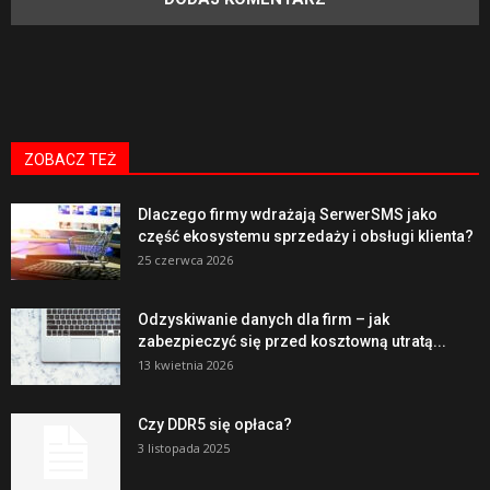
ZOBACZ TEŻ
Dlaczego firmy wdrażają SerwerSMS jako
część ekosystemu sprzedaży i obsługi klienta?
25 czerwca 2026
Odzyskiwanie danych dla firm – jak
zabezpieczyć się przed kosztowną utratą...
13 kwietnia 2026
Czy DDR5 się opłaca?
3 listopada 2025