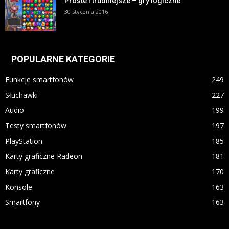
Proste i trudniejsze – gry logiczne
30 stycznia 2016
POPULARNE KATEGORIE
Funkcje smartfonów
249
Słuchawki
227
Audio
199
Testy smartfonów
197
PlayStation
185
Karty graficzne Radeon
181
Karty graficzne
170
Konsole
163
Smartfony
163