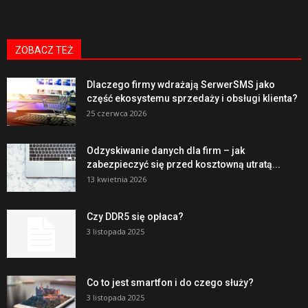
ZOBACZ TEŻ
Dlaczego firmy wdrażają SerwerSMS jako
część ekosystemu sprzedaży i obsługi klienta?
25 czerwca 2026
Odzyskiwanie danych dla firm – jak
zabezpieczyć się przed kosztowną utratą...
13 kwietnia 2026
Czy DDR5 się opłaca?
3 listopada 2025
Co to jest smartfon i do czego służy?
3 listopada 2025