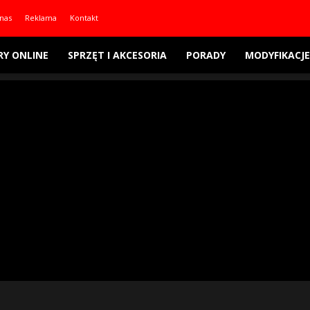
nas
Reklama
Kontakt
RY ONLINE
SPRZĘT I AKCESORIA
PORADY
MODYFIKACJE