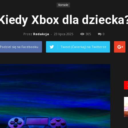
Konsole
Kiedy Xbox dla dziecka
Przez
Redakcja
-
23 lipca 2025
305
0
Podziel się na Facebooku
Tweet (Ćwierkaj) na Twitterze