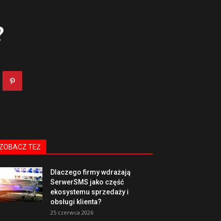
?
ZOBACZ TEŻ
Dlaczego firmy wdrażają
SerwerSMS jako część
ekosystemu sprzedaży i
obsługi klienta?
25 czerwca 2026