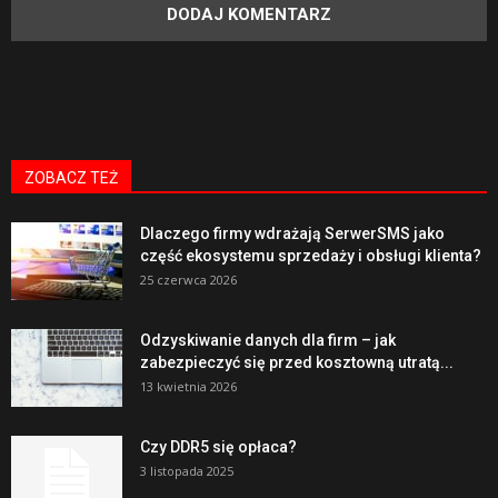
ZOBACZ TEŻ
Dlaczego firmy wdrażają SerwerSMS jako
część ekosystemu sprzedaży i obsługi klienta?
25 czerwca 2026
Odzyskiwanie danych dla firm – jak
zabezpieczyć się przed kosztowną utratą...
13 kwietnia 2026
Czy DDR5 się opłaca?
3 listopada 2025