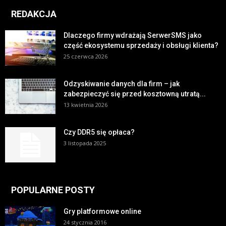
REDAKCJA
Dlaczego firmy wdrażają SerwerSMS jako
część ekosystemu sprzedaży i obsługi klienta?
25 czerwca 2026
Odzyskiwanie danych dla firm – jak
zabezpieczyć się przed kosztowną utratą...
13 kwietnia 2026
Czy DDR5 się opłaca?
3 listopada 2025
POPULARNE POSTY
Gry platformowe online
24 stycznia 2016