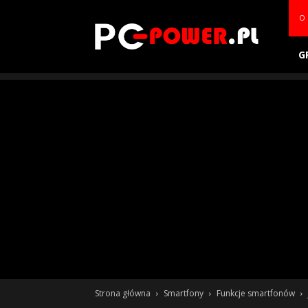
PC-
O 
power.pl
G
Strona główna
Smartfony
Funkcje smartfonów