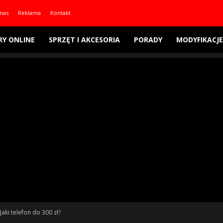
nas
Reklama
Kontakt
RY ONLINE
SPRZĘT I AKCESORIA
PORADY
MODYFIKACJE
Jaki telefon do 300 zł?