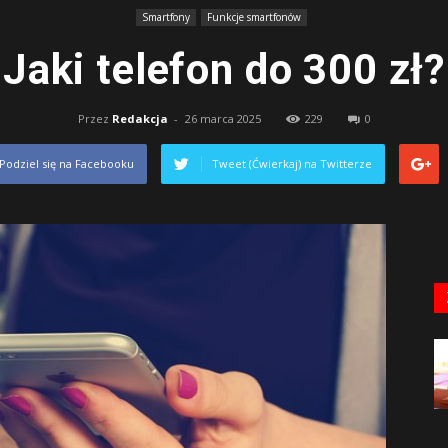
Smartfony
Funkcje smartfonów
Jaki telefon do 300 zł?
Przez
Redakcja
-
26 marca 2025
229
0
Podziel się na Facebooku
Tweet (Ćwierkaj) na Twitterze