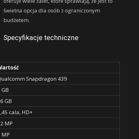
oferuje wiele zalet, które sprawiają, że jest to
świetna opcja dla osób z ograniczonym
budżetem.
Specyfikacje techniczne
Wartość
Qualcomm Snapdragon 439
2 GB
16 GB
,45 cala, HD+
12 MP
5 MP