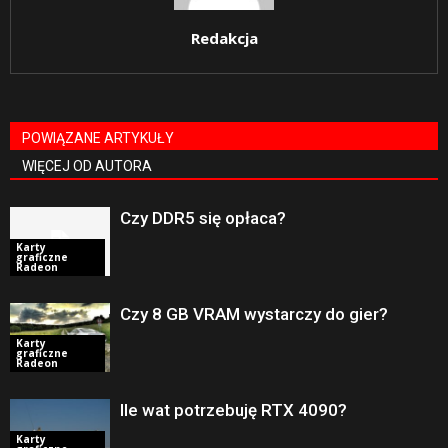
Redakcja
POWIĄZANE ARTYKUŁY
WIĘCEJ OD AUTORA
Czy DDR5 się opłaca?
Karty
graficzne
Radeon
Czy 8 GB VRAM wystarczy do gier?
Karty
graficzne
Radeon
Ile wat potrzebuję RTX 4090?
Karty