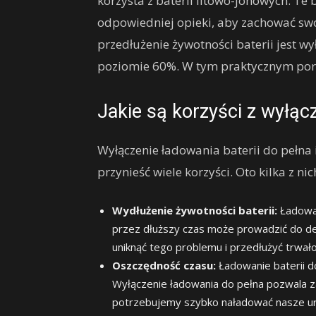
korzysta z baterii litowo-jonowych. Te
odpowiedniej opieki, aby zachować sw
przedłużenie żywotności baterii jest wy
poziomie 60%. W tym praktycznym porad
Jakie są korzyści z wyłąc
Wyłączenie ładowania baterii do pełna
przynieść wiele korzyści. Oto kilka z nic
Wydłużenie żywotności baterii:
Ładowan
przez dłuższy czas może prowadzić do de
uniknąć tego problemu i przedłużyć trwałoś
Oszczędność czasu:
Ładowanie baterii d
Wyłączenie ładowania do pełna pozwala z
potrzebujemy szybko naładować nasze ur