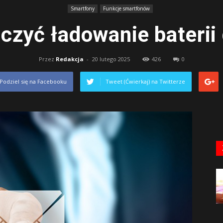
Smartfony
Funkcje smartfonów
czyć ładowanie baterii
Przez
Redakcja
-
20 lutego 2025
426
0
Podziel się na Facebooku
Tweet (Ćwierkaj) na Twitterze