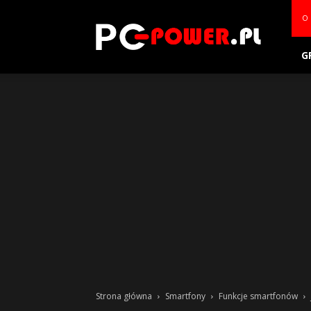
PC-
O 
power.pl
G
Strona główna
Smartfony
Funkcje smartfonów