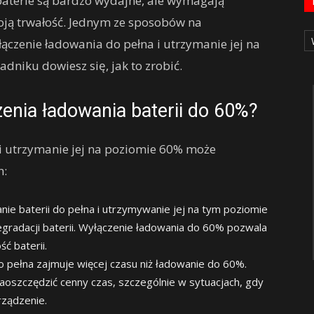
 baterie są bardzo wydajne, ale wymagają
oją trwałość. Jednym ze sposobów na
Ka
łączenie ładowania do pełna i utrzymanie jej na
niku dowiesz się, jak to zrobić.
zenia ładowania baterii do 60%?
 i utrzymanie jej na poziomie 60% może
h:
ie baterii do pełna i utrzymywanie jej na tym poziomie
gradacji baterii. Wyłączenie ładowania do 60% pozwala
ć baterii.
o pełna zajmuje więcej czasu niż ładowanie do 60%.
aoszczędzić cenny czas, szczególnie w sytuacjach, gdy
ządzenie.