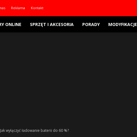
nas
Reklama
Kontakt
RY ONLINE
SPRZĘT I AKCESORIA
PORADY
MODYFIKACJE
Jak wyłączyć ładowanie baterii do 60 %?