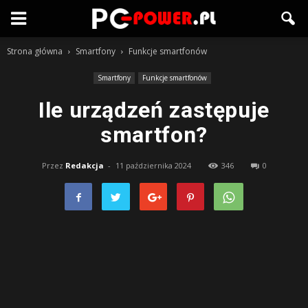
Strona główna
Smartfony
Funkcje smartfonów
Smartfony
Funkcje smartfonów
Ile urządzeń zastępuje
smartfon?
Przez
Redakcja
-
11 października 2024
346
0