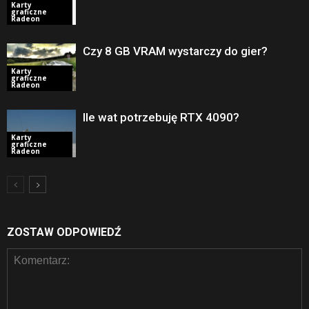
Karty
graficzne
Radeon
Czy 8 GB VRAM wystarczy do gier?
Karty
graficzne
Radeon
Ile wat potrzebuję RTX 4090?
Karty
graficzne
Radeon
ZOSTAW ODPOWIEDŹ