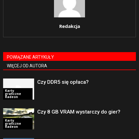
Redakcja
POWIĄZANE ARTYKUŁY
WIĘCEJ OD AUTORA
Czy DDR5 się opłaca?
Karty
graficzne
Radeon
Czy 8 GB VRAM wystarczy do gier?
Karty
graficzne
Radeon