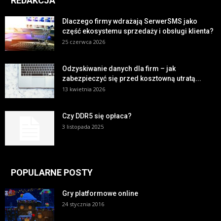
REDAKCJA
Dlaczego firmy wdrażają SerwerSMS jako
część ekosystemu sprzedaży i obsługi klienta?
25 czerwca 2026
Odzyskiwanie danych dla firm – jak
zabezpieczyć się przed kosztowną utratą...
13 kwietnia 2026
Czy DDR5 się opłaca?
3 listopada 2025
POPULARNE POSTY
Gry platformowe online
24 stycznia 2016