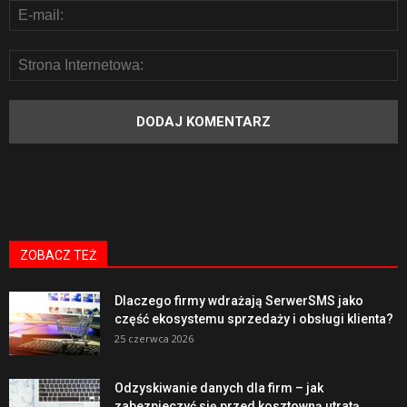
ZOBACZ TEŻ
Dlaczego firmy wdrażają SerwerSMS jako
część ekosystemu sprzedaży i obsługi klienta?
25 czerwca 2026
Odzyskiwanie danych dla firm – jak
zabezpieczyć się przed kosztowną utratą...