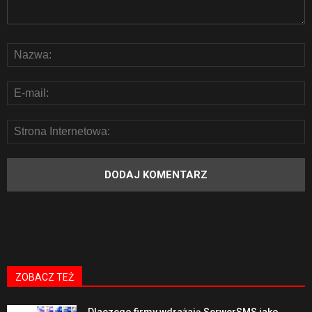
ZOBACZ TEŻ
Dlaczego firmy wdrażają SerwerSMS jako