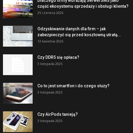
Dlaczego firmy wdrażają SerwerSMS jako
część ekosystemu sprzedaży i obsługi klienta?
25 czerwca 2026
Odzyskiwanie danych dla firm – jak
zabezpieczyć się przed kosztowną utratą...
13 kwietnia 2026
Czy DDR5 się opłaca?
3 listopada 2025
Co to jest smartfon i do czego służy?
3 listopada 2025
Czy AirPods tanieją?
3 listopada 2025