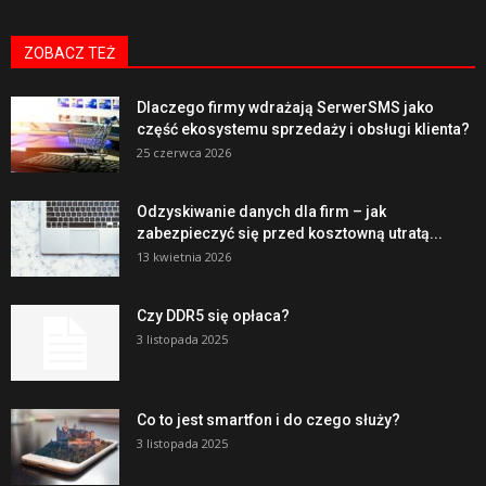
ZOBACZ TEŻ
Dlaczego firmy wdrażają SerwerSMS jako
część ekosystemu sprzedaży i obsługi klienta?
25 czerwca 2026
Odzyskiwanie danych dla firm – jak
zabezpieczyć się przed kosztowną utratą...
13 kwietnia 2026
Czy DDR5 się opłaca?
3 listopada 2025
Co to jest smartfon i do czego służy?
3 listopada 2025