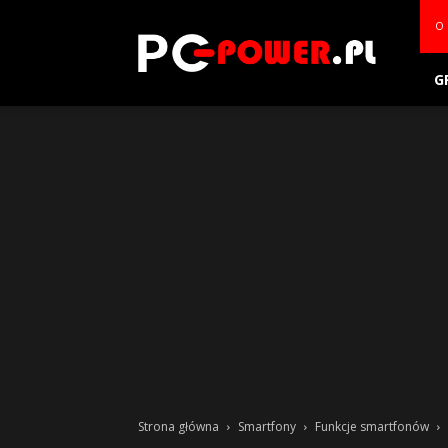
PC-
O 
power.pl
G
Strona główna
Smartfony
Funkcje smartfonów