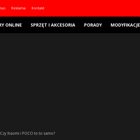
nas
Reklama
Kontakt
RY ONLINE
SPRZĘT I AKCESORIA
PORADY
MODYFIKACJE
Czy Xiaomi i POCO to to samo?