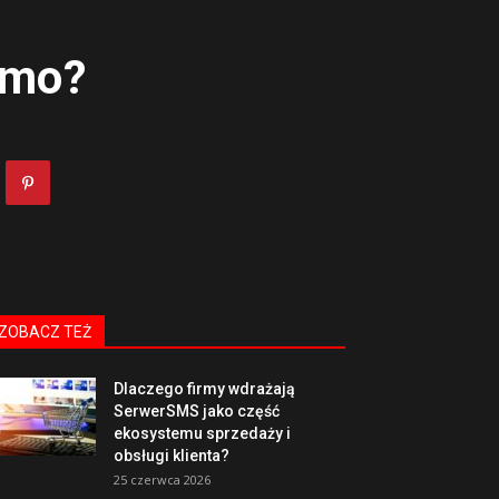
amo?
ZOBACZ TEŻ
Dlaczego firmy wdrażają
SerwerSMS jako część
ekosystemu sprzedaży i
obsługi klienta?
25 czerwca 2026