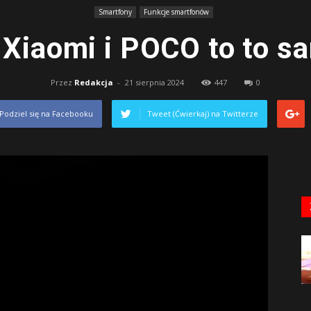
Smartfony
Funkcje smartfonów
 Xiaomi i POCO to to s
Przez
Redakcja
-
21 sierpnia 2024
447
0
Podziel się na Facebooku
Tweet (Ćwierkaj) na Twitterze