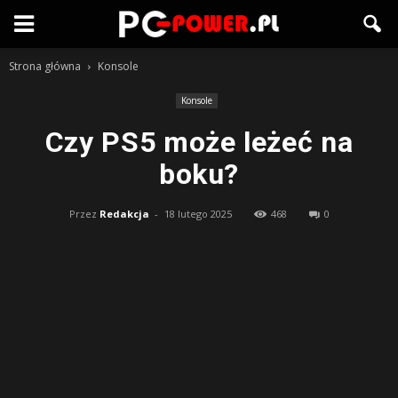
Strona główna
Konsole
Konsole
Czy PS5 może leżeć na
boku?
Przez
Redakcja
-
18 lutego 2025
468
0