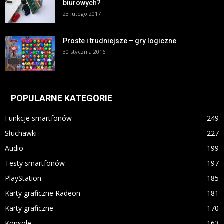
biurowych?
23 lutego 2017
Proste i trudniejsze – gry logiczne
30 stycznia 2016
POPULARNE KATEGORIE
Funkcje smartfonów
249
Słuchawki
227
Audio
199
Testy smartfonów
197
PlayStation
185
Karty graficzne Radeon
181
Karty graficzne
170
Konsole
163