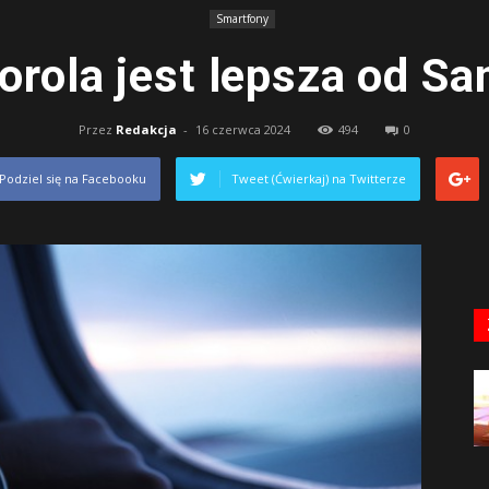
Smartfony
orola jest lepsza od S
Przez
Redakcja
-
16 czerwca 2024
494
0
Podziel się na Facebooku
Tweet (Ćwierkaj) na Twitterze