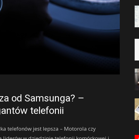
psza od Samsunga? –
ntów telefonii
ka telefonów jest lepsza – Motorola czy
 liderów w dziedzinie telefonii komórkowej i