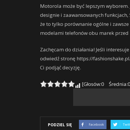
Motorola może być lepszym wyborem. J
designie i zaawansowanych funkcjach
że to tylko porównanie ogólne i zawsz
modelami telefonów obu marek przed 
Zachęcam do działania! Jeśli interesu
odwiedź stronę https://fashionshake.p
Ci podjąć decyzję.
[Głosów:0 Średnia:0
PODZIEL SIĘ
Facebook
Twit