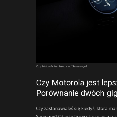
Czy Motorola jest lepsza od Samsunga?
Czy Motorola jest le
Porównanie dwóch giga
Czy zastanawiałeś się kiedyś, która mar
Samsung? Obie te firmy są uznawane za