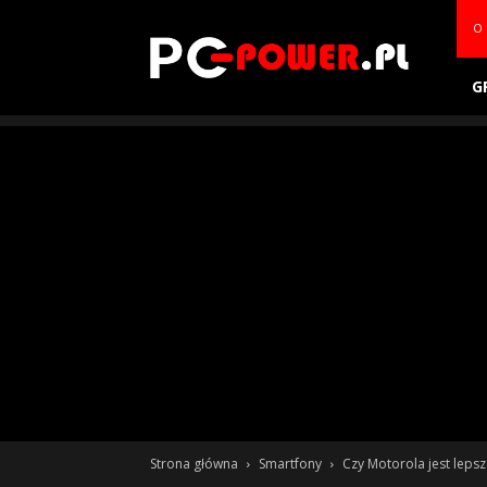
PC-
O 
power.pl
G
Strona główna
Smartfony
Czy Motorola jest lep