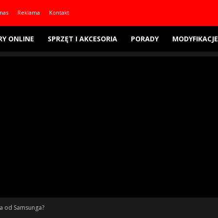
nas
Reklama
Kontakt
RY ONLINE
SPRZĘT I AKCESORIA
PORADY
MODYFIKACJE
sza od Samsunga?