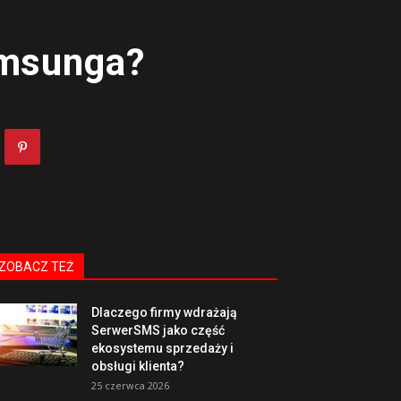
amsunga?
ZOBACZ TEŻ
Dlaczego firmy wdrażają
SerwerSMS jako część
ekosystemu sprzedaży i
obsługi klienta?
25 czerwca 2026