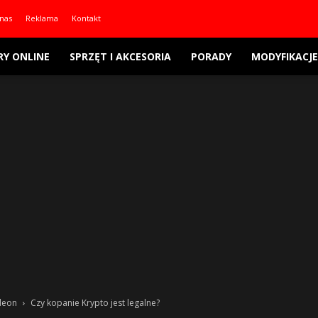
nas
Reklama
Kontakt
RY ONLINE
SPRZĘT I AKCESORIA
PORADY
MODYFIKACJE
adeon
Czy kopanie Krypto jest legalne?