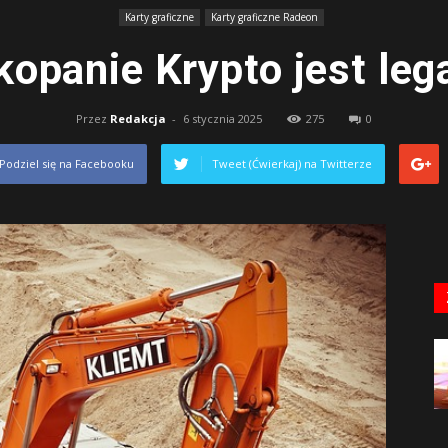
Karty graficzne
Karty graficzne Radeon
kopanie Krypto jest leg
Przez
Redakcja
-
6 stycznia 2025
275
0
Podziel się na Facebooku
Tweet (Ćwierkaj) na Twitterze