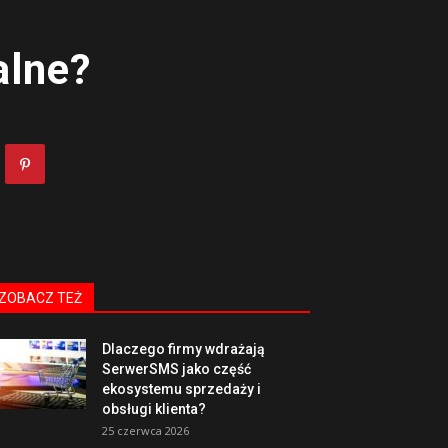
alne?
ZOBACZ TEŻ
Dlaczego firmy wdrażają
SerwerSMS jako część
ekosystemu sprzedaży i
obsługi klienta?
25 czerwca 2026