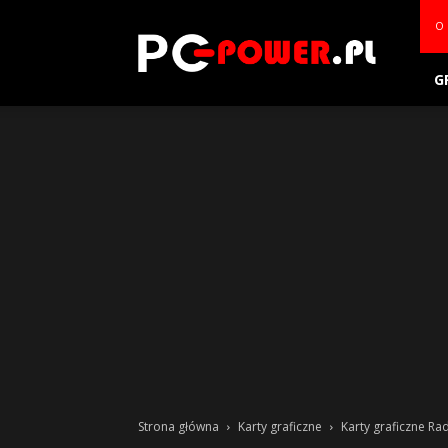
PC-
O 
power.pl
G
Strona główna
Karty graficzne
Karty graficzne R