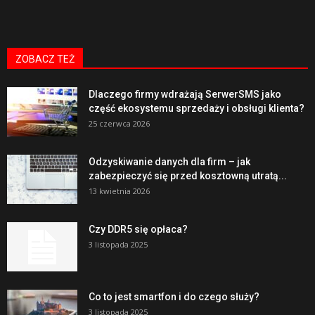
ZOBACZ TEŻ
Dlaczego firmy wdrażają SerwerSMS jako
część ekosystemu sprzedaży i obsługi klienta?
25 czerwca 2026
Odzyskiwanie danych dla firm – jak
zabezpieczyć się przed kosztowną utratą...
13 kwietnia 2026
Czy DDR5 się opłaca?
3 listopada 2025
Co to jest smartfon i do czego służy?
3 listopada 2025