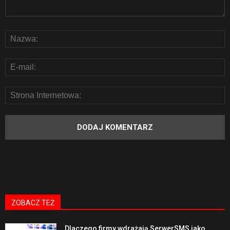
ZOBACZ TEŻ
Dlaczego firmy wdrażają SerwerSMS jako