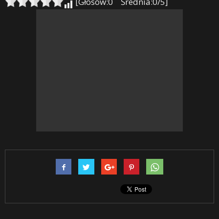
[Głosów:0 Średnia:0/5]