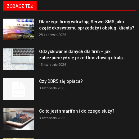
ZOBACZ TEŻ
Dlaczego firmy wdrażają SerwerSMS jako
część ekosystemu sprzedaży i obsługi klienta?
25 czerwca 2026
Odzyskiwanie danych dla firm – jak
zabezpieczyć się przed kosztowną utratą...
13 kwietnia 2026
Czy DDR5 się opłaca?
3 listopada 2025
Co to jest smartfon i do czego służy?
3 listopada 2025