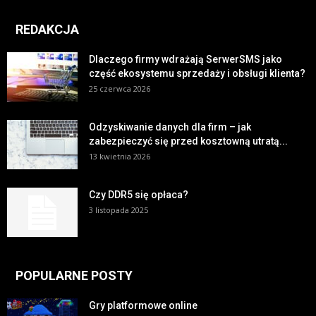
REDAKCJA
Dlaczego firmy wdrażają SerwerSMS jako
część ekosystemu sprzedaży i obsługi klienta?
25 czerwca 2026
Odzyskiwanie danych dla firm – jak
zabezpieczyć się przed kosztowną utratą...
13 kwietnia 2026
Czy DDR5 się opłaca?
3 listopada 2025
POPULARNE POSTY
Gry platformowe online