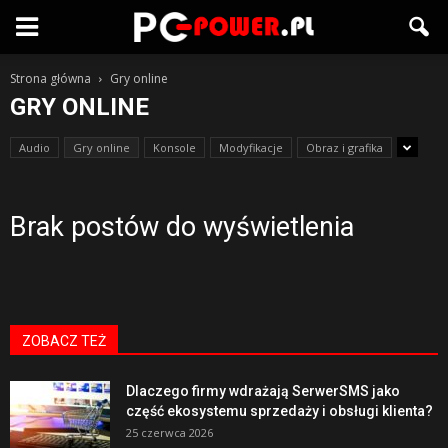
Strona główna
Gry online
GRY ONLINE
Audio
Gry online
Konsole
Modyfikacje
Obraz i grafika
Brak postów do wyświetlenia
ZOBACZ TEŻ
Dlaczego firmy wdrażają SerwerSMS jako
część ekosystemu sprzedaży i obsługi klienta?
25 czerwca 2026