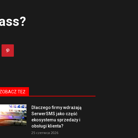
ass?
ZOBACZ TEŻ
Dlaczego firmy wdrażają
SerwerSMS jako część
ekosystemu sprzedaży i
obsługi klienta?
25 czerwca 2026