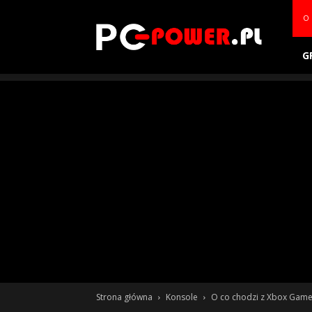
PC-
O 
power.pl
G
Strona główna
Konsole
O co chodzi z Xbox Game