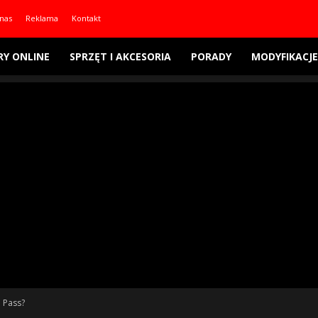
nas
Reklama
Kontakt
RY ONLINE
SPRZĘT I AKCESORIA
PORADY
MODYFIKACJE
 Pass?