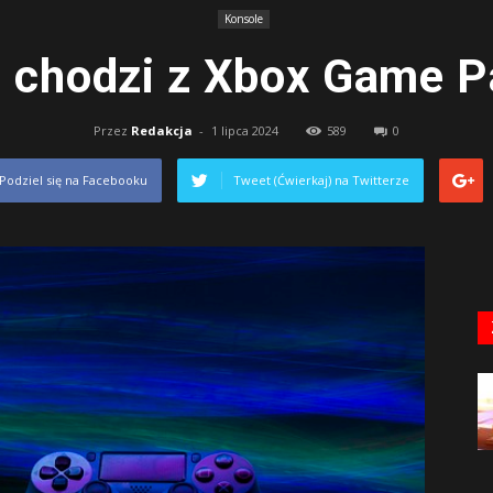
Konsole
o chodzi z Xbox Game P
Przez
Redakcja
-
1 lipca 2024
589
0
Podziel się na Facebooku
Tweet (Ćwierkaj) na Twitterze