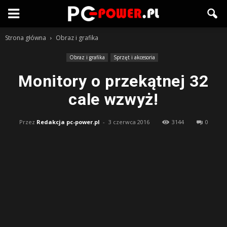
Strona główna
Obraz i grafika
Obraz i grafika
Sprzęt i akcesoria
Monitory o przekątnej 32
cale wzwyż!
Przez
Redakcja pc-power.pl
-
3 czerwca 2016
3144
0