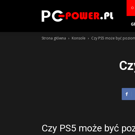
PC-
O 
power.pl
G
Strona główna
Konsole
Czy PS5 może być pozio
Cz
Czy PS5 może być po