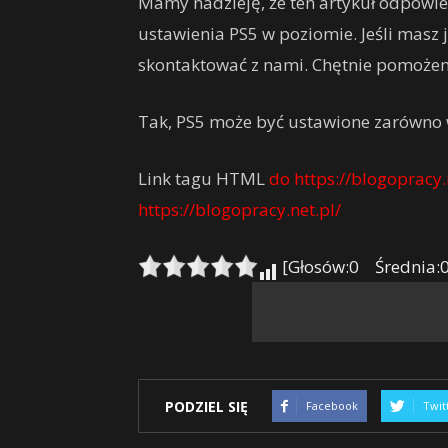
Mamy nadzieję, że ten artykuł odpowie
ustawienia PS5 w poziomie. Jeśli masz j
skontaktować z nami. Chętnie pomoże
Tak, PS5 może być ustawione zarówno w
Link tagu HTML
do https://blogopracy.n
https://blogopracy.net.pl/
[Głosów:0 Średnia:0
PODZIEL SIĘ
Facebook
Twit