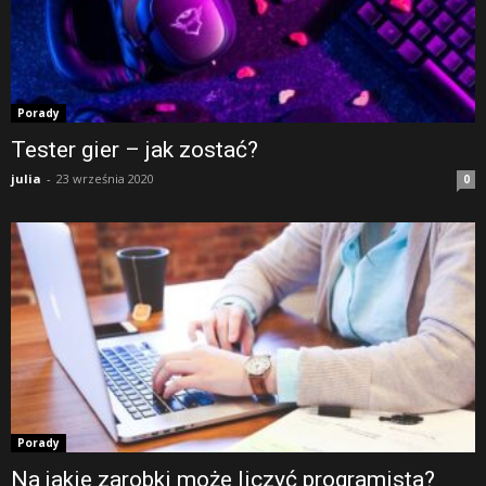
Porady
Tester gier – jak zostać?
julia
-
23 września 2020
0
Porady
Na jakie zarobki może liczyć programista?